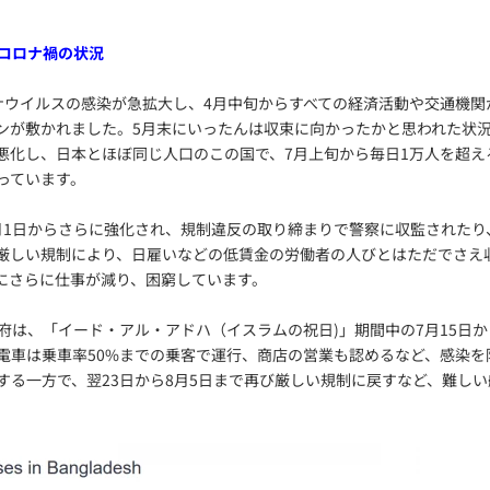
コロナ禍の状況
ナウイルスの感染が急拡大し、4月中旬からすべての経済活動や交通機関
ンが敷かれました。5月末にいったんは収束に向かったかと思われた状
悪化し、日本とほぼ同じ人口のこの国で、7月上旬から毎日1万人を超える
っています。
月1日からさらに強化され、規制違反の取り締まりで警察に収監されたり
厳しい規制により、日雇いなどの低賃金の労働者の人びとはただでさえ
にさらに仕事が減り、困窮しています。
府は、「イード・アル・アドハ（イスラムの祝日)」期間中の7月15日か
電車は乗車率50%までの乗客で運行、商店の営業も認めるなど、感染を
する一方で、翌23日から8月5日まで再び厳しい規制に戻すなど、難し