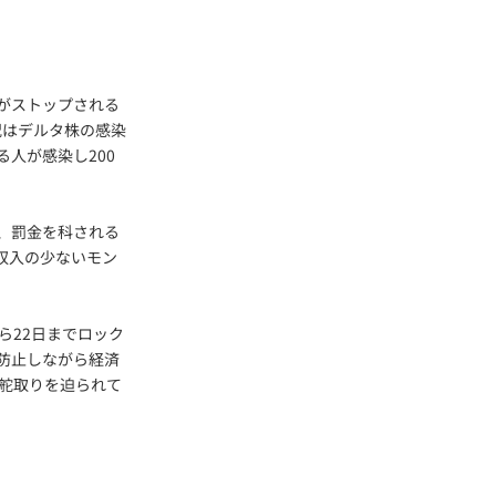
がストップされる
況はデルタ株の感染
人が感染し200
、罰金を科される
収入の少ないモン
ら22日までロック
防止しながら経済
い舵取りを迫られて