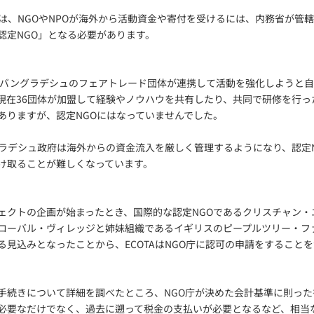
は、NGOやNPOが海外から活動資金や寄付を受けるには、内務省が管轄
認定NGO」となる必要があります。
年前にバングラデシュのフェアトレード団体が連携して活動を強化しようと
現在36団体が加盟して経験やノウハウを共有したり、共同で研修を行っ
ありますが、認定NGOにはなっていませんでした。
ラデシュ政府は海外からの資金流入を厳しく管理するようになり、認定N
け取ることが難しくなっています。
ェクトの企画が始まったとき、国際的な認定NGOであるクリスチャン・
ローバル・ヴィレッジと姉妹組織であるイギリスのピープルツリー・フ
る見込みとなったことから、ECOTAはNGO庁に認可の申請をすること
手続きについて詳細を調べたところ、NGO庁が決めた会計基準に則った
必要なだけでなく、過去に遡って税金の支払いが必要となるなど、相当