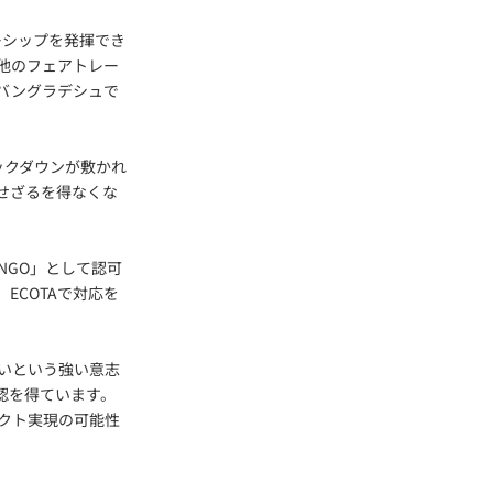
ーシップを発揮でき
他のフェアトレー
バングラデシュで
ックダウンが敷かれ
せざるを得なくな
NGO」として認可
ECOTAで対応を
たいという強い意志
認を得ています。
クト実現の可能性