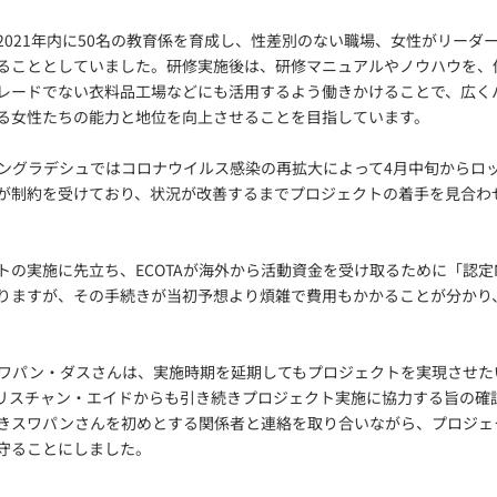
2021年内に50名の教育係を育成し、性差別のない職場、女性がリーダ
ることとしていました。研修実施後は、研修マニュアルやノウハウを、
レードでない衣料品工場などにも活用するよう働きかけることで、広く
る女性たちの能力と地位を向上させることを目指しています。
ングラデシュではコロナウイルス感染の再拡大によって4月中旬からロ
が制約を受けており、状況が改善するまでプロジェクトの着手を見合わ
トの実施に先立ち、ECOTAが海外から活動資金を受け取るために「認定
りますが、その手続きが当初予想より煩雑で費用もかかることが分かり、
のスワパン・ダスさんは、実施時期を延期してもプロジェクトを実現させ
リスチャン・エイドからも引き続きプロジェクト実施に協力する旨の確
きスワパンさんを初めとする関係者と連絡を取り合いながら、プロジェ
守ることにしました。