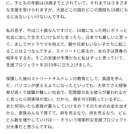
に、子どもの年齢は18歳までとされていて、それまではさまざま
な支援を受けられますが、大抵どこの国のどこの施設も18歳にな
ると出ないといけないんですね。
私の息子、今は二十歳なんですけど、18歳になった時にポイっと
社会に出して生きていけるかと言ったら、日本でも厳しいと思っ
て。ましてやトラウマを抱えて、親や兄弟もいない子たちに起こ
ることは２つなんですよ、ストリートに戻るか、女の子は買春の
相手をするか。そこの支援が手薄だなと私はずっと思っていて、
支援プロジェクトを2019年に立ち上げました。
保護した後のストリートチルドレンの教育として、英語を学ん
だ、パソコンが使えるようになったといっても、大卒でさえ競争
率が高くて就職が難しい社会で、犯罪歴のある彼らが雇われるか
と言ったら現実味が低い。だから、鶏を今3羽飼っている子に、
あと何羽いたら家族が暮らしていけるの？そのためのお金を出す
から、家族みんなで育てて、卵を売るなり、肉を売るなり、どん
どん数を増やしていけば……そういう現実的な支援プロジェクト
が大事だと思うんですね。