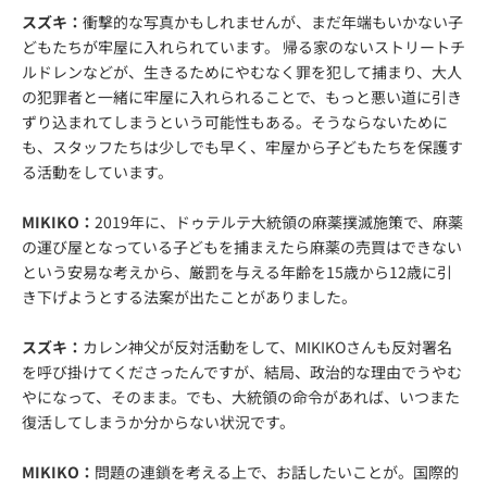
スズキ：
衝撃的な写真かもしれませんが、まだ年端もいかない子
どもたちが牢屋に入れられています。 帰る家のないストリートチ
ルドレンなどが、生きるためにやむなく罪を犯して捕まり、大人
の犯罪者と一緒に牢屋に入れられることで、もっと悪い道に引き
ずり込まれてしまうという可能性もある。そうならないために
も、スタッフたちは少しでも早く、牢屋から子どもたちを保護す
る活動をしています。
MIKIKO：
2019年に、ドゥテルテ大統領の麻薬撲滅施策で、麻薬
の運び屋となっている子どもを捕まえたら麻薬の売買はできない
という安易な考えから、厳罰を与える年齢を15歳から12歳に引
き下げようとする法案が出たことがありました。
スズキ：
カレン神父が反対活動をして、MIKIKOさんも反対署名
を呼び掛けてくださったんですが、結局、政治的な理由でうやむ
やになって、そのまま。でも、大統領の命令があれば、いつまた
復活してしまうか分からない状況です。
MIKIKO：
問題の連鎖を考える上で、お話したいことが。国際的