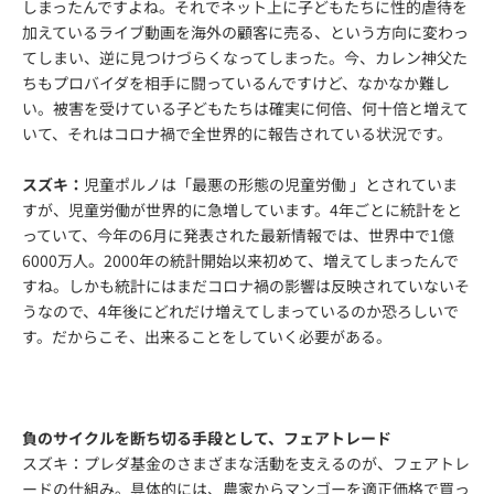
しまったんですよね。それでネット上に子どもたちに性的虐待を
加えているライブ動画を海外の顧客に売る、という方向に変わっ
てしまい、逆に見つけづらくなってしまった。今、カレン神父た
ちもプロバイダを相手に闘っているんですけど、なかなか難し
い。被害を受けている子どもたちは確実に何倍、何十倍と増えて
いて、それはコロナ禍で全世界的に報告されている状況です。
スズキ：
児童ポルノは「最悪の形態の児童労働 」とされていま
すが、児童労働が世界的に急増しています。4年ごとに統計をと
っていて、今年の6月に発表された最新情報では、世界中で1億
6000万人。2000年の統計開始以来初めて、増えてしまったんで
すね。しかも統計にはまだコロナ禍の影響は反映されていないそ
うなので、4年後にどれだけ増えてしまっているのか恐ろしいで
す。だからこそ、出来ることをしていく必要がある。
負のサイクルを断ち切る手段として、フェアトレード
スズキ：プレダ基金のさまざまな活動を支えるのが、フェアトレ
ードの仕組み。具体的には、農家からマンゴーを適正価格で買っ