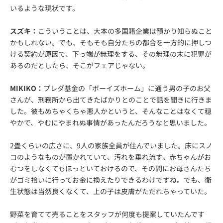
いるような現状です。
スズキ：
こういうことは、大本の多国籍企業は預かり知らぬこと
かもしれない。でも、そもそも自分たちの都合を一方的に押しつ
ける契約が原因で、下っ端が無理をする、その無理の末に犯罪が
あるのだとしたら、そこがフェアじゃない。
MIKIKO：
プレダ基金の「ボーイズホーム」に通う男の子のお父
さんが、刑務所から出てきたばかりとのことで話を聞きに行きま
した。彼もめちゃくちゃ悪人かというと、そんなことはなくて穏
やかで、やむにやまれぬ事情があったんだろうなと思いました。
2畳くらいの広さに、9人の家族全員が住んでいました。床にスノ
コのようなものが置かれていて、汚れを垂れ流す。赤ちゃんがお
むつをしなくてもほっといておけるので、その間にお母さんたち
がゴミ拾いに行ってお金に換えたりできるわけですね。でも、衛
生状態は当然良くなくて、上の子は皮膚がただれちゃっていた。
野菜を育てて売ることをスタッフが何度も提案していたんです