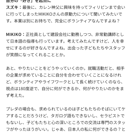
自分の「好き」を起点に
スズキ：
最後に、カレン神父に興味を持ってフィリピンまで会い
に行ってしまったMIKIKOさんの原動力について聞いてみたいで
す。本業は別にお持ちで、完全にボランティアなんですよね？
MIKIKO：
正社員として建設会社に勤務しつつ、非常勤講師とし
て日本語の指導も行っています。考えてみたんですけど、人を幸
せにするのが好きなんですよね。出会った子どもたちやスタッフ
が笑顔になってくれることとか。
あと、やりたいことをどうやっていくのか。就職活動だと、相手
の企業が求めていることに自分を合わせていくことになるけれ
ど、ボランティアやライフワークとして長く続けていくのなら、
視点は180度逆で、自分に何ができるか、何がやりたいのかをま
ず考えた。
プレダの場合も、求められているのは子どもたちのそばにいてケ
アすることだろうけど、タガログ語もできないし、セラピストで
もないし、子どもたちと心の深いところでの交流は専門のスタッ
フがやったほうがいい。じゃあ、日本人の私に何ができるの？と