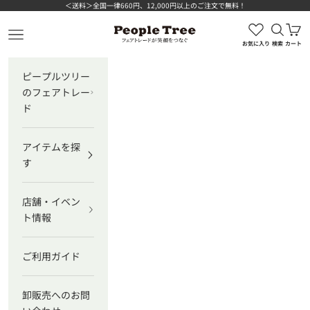
コンテンツへスキップ
＜送料＞全国一律660円、12,000円以上のご注文で無料！
検索を
カ
ピープルツリー公式オンラインショップ
メニューを開く
お気に入り
検索
カート
ピープルツリー
のフェアトレー
ド
アイテムを探
す
店舗・イベン
ト情報
ご利用ガイド
卸販売へのお問