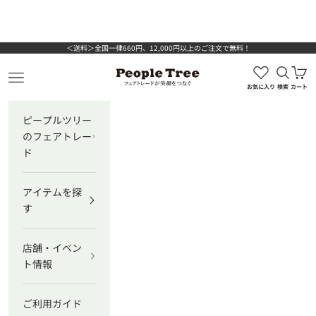
コンテンツへスキップ
＜送料＞全国一律660円、12,000円以上のご注文で無料！
検索を
カ
ピープルツリー公式オンラインショップ
メニューを開く
お気に入り
検索
カート
ピープルツリー
のフェアトレー
ド
アイテムを探
す
店舗・イベン
ト情報
ご利用ガイド