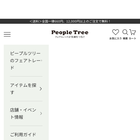
コンテンツへスキップ
＜送料＞全国一律660円、12,000円以上のご注文で無料！
検索を
カ
ピープルツリー公式オンラインショップ
メニューを開く
お気に入り
検索
カート
ピープルツリー
のフェアトレー
ド
アイテムを探
す
店舗・イベン
ト情報
ご利用ガイド