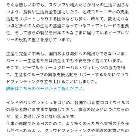
そんな苦しい中でも、スタッフや職人たちが日々の生活に困らな
いよう、食料や生活資金を援助したり、地域コミュニティの支援
活動をサポートしたりする団体なども多く、改めて、数え切れな
いほど多くの人の生活の基盤になっているフェアトレードの重要
性、そして彼らの製品を日本のみなさまに届けているピープルツ
リーの役割の重さを感じています。
生産も完全に中断し、国内および海外への輸出もできないいま、
パートナー生産者たちは資金面でも不安を多く抱えています。
そこで、ピープルツリーは グローバル・ヴィレッジの協力を得
て、生産者グループの緊急支援活動をサポートするためにクラウ
ドファンディングを立ち上げることにしました。
詳細はこちらのページからご覧ください。
インドやバングラデシュをはじめ、各国では新型コロナウイルス
の感染者数がますます増加しており、事態の収束がいつになるの
か、全く見通しがつかない状況です。
仕事が再開できる日のために、より多くの人たちへ支援の手を差
し伸べられるよう、クラウドファンディングや普段のお買いもの