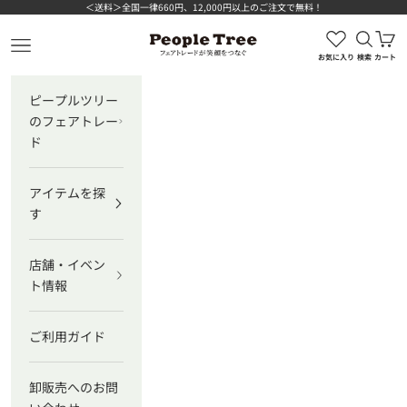
コンテンツへスキップ
＜送料＞全国一律660円、12,000円以上のご注文で無料！
検索を
カ
ピープルツリー公式オンラインショップ
メニューを開く
お気に入り
検索
カート
ピープルツリー
のフェアトレー
ド
アイテムを探
す
店舗・イベン
ト情報
ご利用ガイド
卸販売へのお問