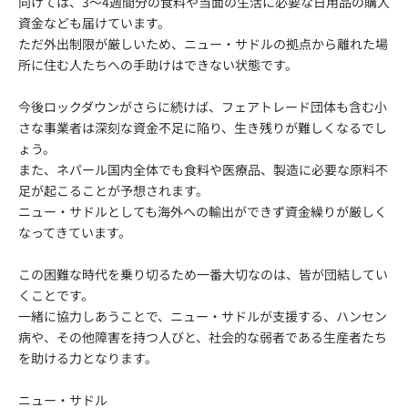
向けては、3～4週間分の食料や当面の生活に必要な日用品の購入
資金なども届けています。
ただ外出制限が厳しいため、ニュー・サドルの拠点から離れた場
所に住む人たちへの手助けはできない状態です。
今後ロックダウンがさらに続けば、フェアトレード団体も含む小
さな事業者は深刻な資金不足に陥り、生き残りが難しくなるでし
ょう。
また、ネパール国内全体でも食料や医療品、製造に必要な原料不
足が起こることが予想されます。
ニュー・サドルとしても海外への輸出ができず資金繰りが厳しく
なってきています。
この困難な時代を乗り切るため一番大切なのは、皆が団結してい
くことです。
一緒に協力しあうことで、ニュー・サドルが支援する、ハンセン
病や、その他障害を持つ人びと、社会的な弱者である生産者たち
を助ける力となります。
ニュー・サドル