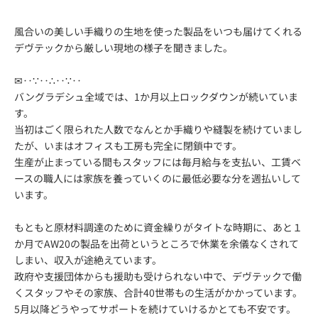
風合いの美しい手織りの生地を使った製品をいつも届けてくれる
デヴテックから厳しい現地の様子を聞きました。
✉‥∵‥∴‥∵‥
バングラデシュ全域では、1か月以上ロックダウンが続いていま
す。
当初はごく限られた人数でなんとか手織りや縫製を続けていまし
たが、いまはオフィスも工房も完全に閉鎖中です。
生産が止まっている間もスタッフには毎月給与を支払い、工賃ベ
ースの職人には家族を養っていくのに最低必要な分を週払いして
います。
もともと原材料調達のために資金繰りがタイトな時期に、あと１
か月でAW20の製品を出荷というところで休業を余儀なくされて
しまい、収入が途絶えています。
政府や支援団体からも援助も受けられない中で、デヴテックで働
くスタッフやその家族、合計40世帯もの生活がかかっています。
5月以降どうやってサポートを続けていけるかとても不安です。